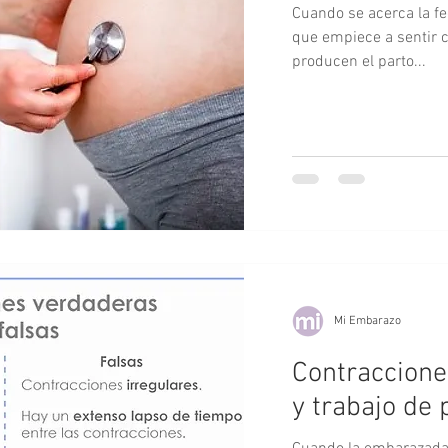
Cuando se acerca la f
que empiece a sentir 
el bebé
Maternidad
Infografía
producen el parto...
omplementaria
Lactancia materna
Vacaciones
ianza afectiva
Tamizaje
Estimulación temprana
Mi Embarazo
Contraccione
y trabajo de 