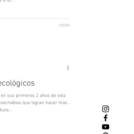
 a tu...
ecológicos
 en sus primeros 2 años de vida
esechables que logran hacer más
duos...