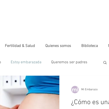
Fertilidad & Salud
Quienes somos
Biblioteca
o
Estoy embarazada
Queremos ser padres
tá en casa
La vida en familia
Primer trimestre
Mi Embarazo
¿Cómo es una
Ejercicio
Salud & Fertilidad
Tips de belleza