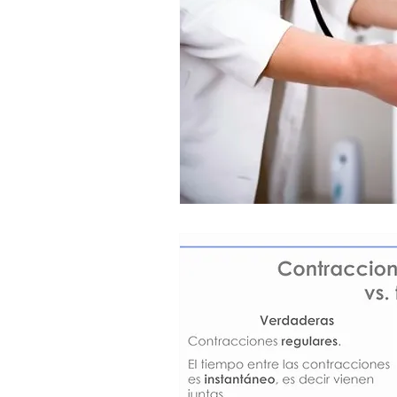
Tercer trimestre
Cuidados d
Salud emocional
Alimen. C
Youtube
Paternidad
Cr