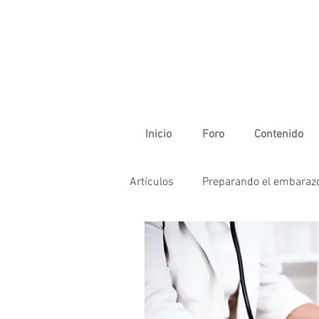
Inicio
Foro
Contenido
Artículos
Preparando el embaraz
Parto y posparto
El bebé es
Moda
Alimentación sana