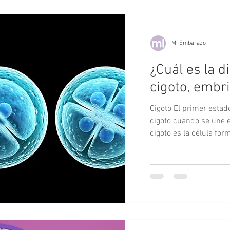
Mi Embarazo
¿Cuál es la d
cigoto, embri
Cigoto El primer esta
cigoto cuando se une e
cigoto es la célula form