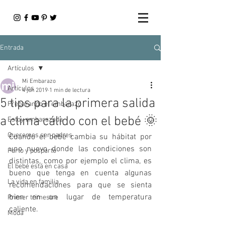
Entrada
Artículos
Mi Embarazo
Artículos
4 jun 2019
1 min de lectura
5 tips para la primera salida
Preparando el embarazo
a clima cálido con el bebé 🌞
Estoy embarazada
Queremos ser padres
Cuando el bebé cambia su hábitat por 
uno nuevo donde las condiciones son 
Parto y posparto
distintas, como por ejemplo el clima, es 
El bebé está en casa
bueno que tenga en cuenta algunas 
La vida en familia
recomendaciones para que se sienta 
bien en un lugar de temperatura 
Primer trimestre
caliente.
Moda