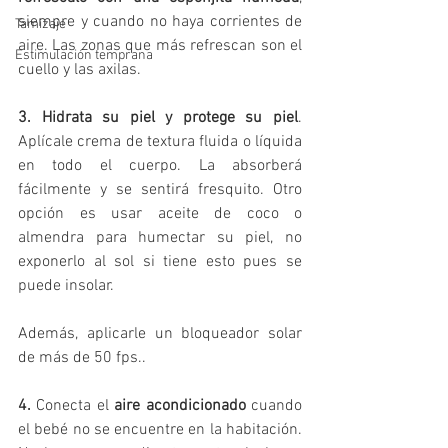
siempre y cuando no haya corrientes de 
Tamizaje
aire. Las zonas que más refrescan son el 
Estimulación temprana
cuello y las axilas.
3. Hidrata su piel y protege su piel
. 
Aplícale crema de textura fluida o líquida 
en todo el cuerpo. La absorberá 
fácilmente y se sentirá fresquito. Otro 
opción es usar aceite de coco o 
almendra para humectar su piel, no 
exponerlo al sol si tiene esto pues se 
puede insolar.
Además, aplicarle un bloqueador solar 
de más de 50 fps..
4.
 Conecta el 
aire acondicionado
 cuando 
el bebé no se encuentre en la habitación. 