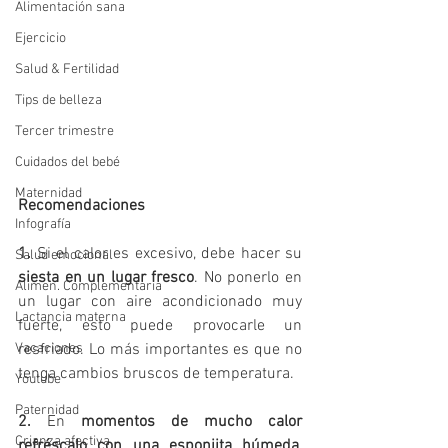
Alimentación sana
Ejercicio
Salud & Fertilidad
Tips de belleza
Tercer trimestre
Cuidados del bebé
Maternidad
Recomendaciones
Infografía
1. 
Si el calor es excesivo, debe hacer su 
Salud emocional
siesta en un lugar fresco
. No ponerlo en 
Alimen. Complementaria
un lugar con aire acondicionado muy 
Lactancia materna
fuerte, esto puede provocarle un 
Vacaciones
resfriado. Lo más importantes es que no 
tenga cambios bruscos de temperatura.
Youtube
Paternidad
2. 
En 
momentos de mucho calor 
Crianza afectiva
refréscalo con una esponjita húmeda
, 