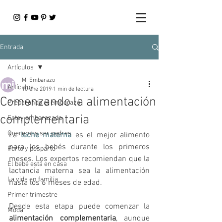
Entrada
Artículos
Mi Embarazo
Artículos
10 ene 2019
1 min de lectura
Comenzando la alimentación
Preparando el embarazo
complementaria
Estoy embarazada
Queremos ser padres
La 
leche materna
 es el mejor alimento 
para los bebés durante los primeros 
Parto y posparto
meses. Los expertos recomiendan que la 
El bebé está en casa
lactancia materna sea la alimentación 
La vida en familia
hasta los 6 meses de edad.
Primer trimestre
Desde esta etapa puede comenzar la 
Moda
alimentación complementaria
, aunque 