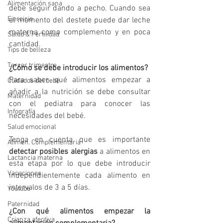
Alimentación sana
debe seguir dando a pecho. Cuando sea 
Ejercicio
el momento del destete puede dar leche 
materna como complemento y en poca 
Salud & Fertilidad
cantidad.
Tips de belleza
Tercer trimestre
¿Cómo se debe introducir los alimentos?
Para saber qué alimentos empezar a 
Cuidados del bebé
añadir a la nutrición se debe consultar 
Maternidad
con el pediatra para conocer las 
Infografía
necesidades del bebé. 
Salud emocional
Tenga en cuenta que es importante 
Alimen. Complementaria
detectar posibles alergias
 a alimentos en 
Lactancia materna
esta etapa por lo que debe introducir 
Vacaciones
independientemente cada alimento en 
intervalos de 3 a 5 días.
Youtube
Paternidad
¿Con qué alimentos empezar la 
Crianza afectiva