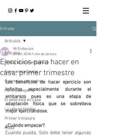
Entrada
Artículos
Mi Embarazo
Artículos
25 oct 2018
1 min de lectura
Ejercicios para hacer en
Preparando el embarazo
casa: primer trimestre
Estoy embarazada
Queremos ser padres
Los beneficios de hacer ejercicio son 
infinitos especialmente durante el 
Parto y posparto
embarazo pues es una etapa de 
El bebé está en casa
adaptación física que se sobrelleva 
La vida en familia
mejor ejercitándose. 
Primer trimestre
¿Cuándo empezar?
Moda
Cuando pueda. Solo debe tener algunas 