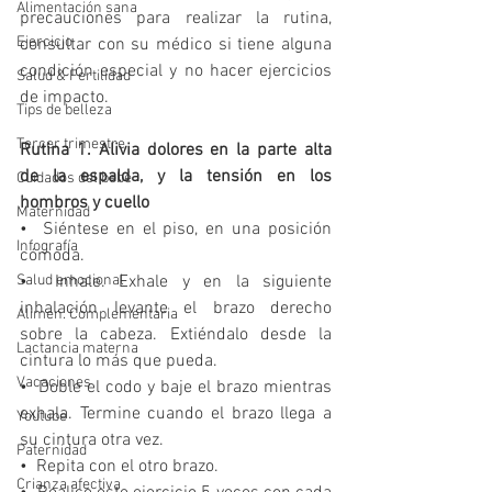
Alimentación sana
precauciones para realizar la rutina, 
Ejercicio
consultar con su médico si tiene alguna 
condición especial y no hacer ejercicios 
Salud & Fertilidad
de impacto. 
Tips de belleza
Tercer trimestre
Rutina 1. Alivia dolores en la parte alta 
de la espalda, y la tensión en los 
Cuidados del bebé
hombros y cuello
Maternidad
•  Siéntese en el piso, en una posición 
Infografía
cómoda. 
Salud emocional
•  Inhale. Exhale y en la siguiente 
inhalación levante el brazo derecho 
Alimen. Complementaria
sobre la cabeza. Extiéndalo desde la 
Lactancia materna
cintura lo más que pueda. 
Vacaciones
•  Doble el codo y baje el brazo mientras 
exhala. Termine cuando el brazo llega a 
Youtube
su cintura otra vez. 
Paternidad
•  Repita con el otro brazo. 
Crianza afectiva