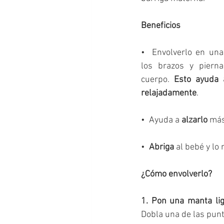
Lactancia materna
Vacaciones
Beneficios
•  Envolverlo en una
los brazos y pierna
cuerpo. 
Esto ayuda 
relajadamente
. 
•  Ayuda a 
alzarlo
 má
•  
Abriga
 al bebé y lo
¿Cómo envolverlo?
1. Pon una manta li
Dobla una de las pun