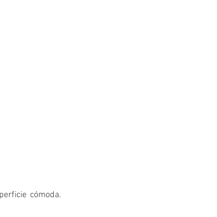
Estimulación temprana
erficie cómoda. 