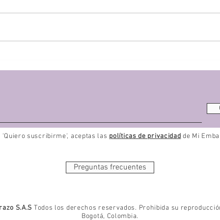
Primer trimestre del bebé:
Los m
desarrollo socio afectivo
bebé 
n 'Quiero suscribirme', aceptas las
políticas de privacidad
de Mi Emba
Preguntas frecuentes
azo S.A.S
Todos los derechos reservados. Prohibida su reproducción 
Bogotá, Colombia
.