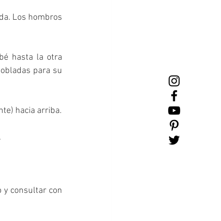
ada. Los hombros 
é hasta la otra 
obladas para su 
 (el que hace la forma de diamante) hacia arriba. 
 
 y consultar con 