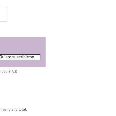
ejores ejercicios para el
recién nacido 👶
Quiero suscribirme
razo S.A.S
parcial o total.