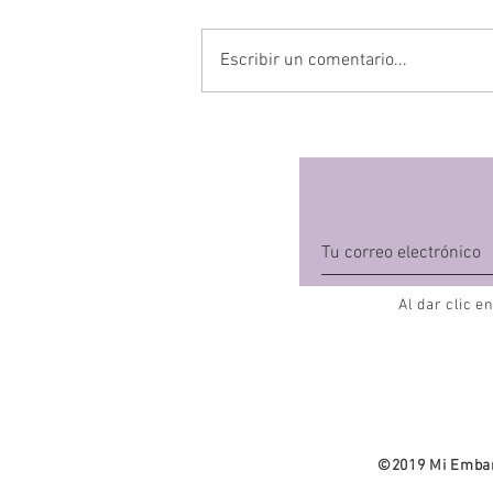
Escribir un comentario...
El botiquín para tu bebé 🚑
Al dar clic e
©2019 Mi Embar