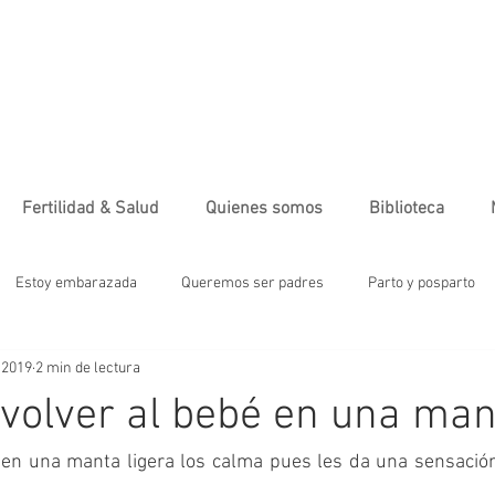
Fertilidad & Salud
Quienes somos
Biblioteca
Estoy embarazada
Queremos ser padres
Parto y posparto
 2019
2 min de lectura
tre
Moda
Alimentación sana
Ejercicio
Salud & Ferti
volver al bebé en una man
ebé
Maternidad
Infografía
Salud emocional
Alimen.
en una manta ligera los calma pues les da una sensación 