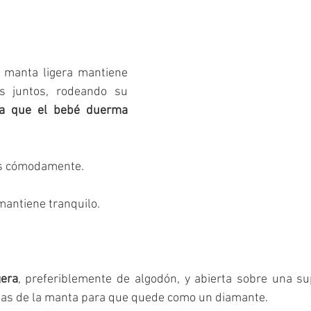
Youtube
Paternidad
Crianza afectiva
Tamizaje
 manta ligera mantiene 
s juntos, rodeando su 
a que el bebé duerma 
s cómodamente. 
 mantiene tranquilo. 
gera
, preferiblemente de algodón, y abierta sobre una sup
tas de la manta para que quede como un diamante. 