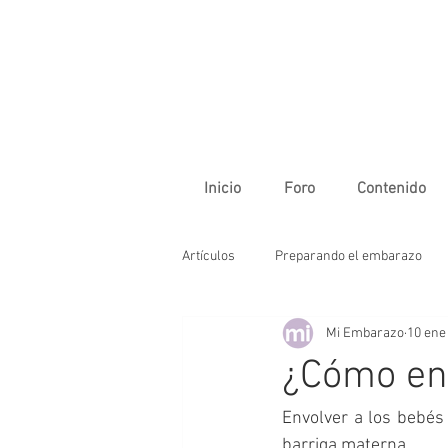
Inicio
Foro
Contenido
Artículos
Preparando el embarazo
Mi Embarazo
10 ene
La vida en familia
Primer trimes
¿Cómo en
Tercer trimestre
Cuidados del b
Envolver a los bebés 
barriga materna.