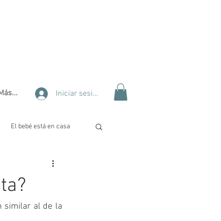
Más...
Iniciar sesión
El bebé está en casa
lidad
Tips de belleza
ta?
 Complementaria
similar al de la 