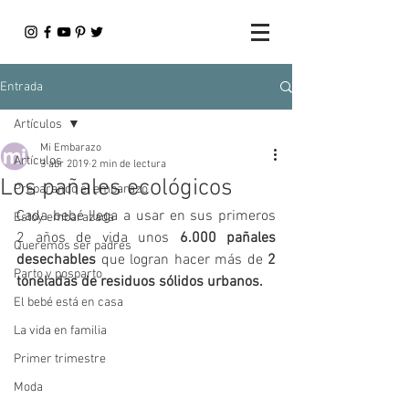
Entrada
Artículos
Mi Embarazo
Artículos
3 abr 2019
2 min de lectura
Los pañales ecológicos
Preparando el embarazo
Cada bebé llega a usar en sus primeros 
Estoy embarazada
2 años de vida unos 
6.000 pañales 
Queremos ser padres
desechables
 que logran hacer más de 
2 
Parto y posparto
toneladas de residuos sólidos urbanos. 
El bebé está en casa
La vida en familia
Primer trimestre
Moda