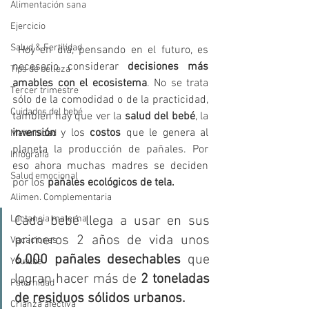
Alimentación sana
Ejercicio
Salud & Fertilidad
 Hoy en día, pensando en el futuro, es 
necesario considerar 
decisiones más 
Tips de belleza
amables con el ecosistema
. No se trata 
Tercer trimestre
sólo de la comodidad o de la practicidad, 
Cuidados del bebé
también hay que ver la 
salud del bebé
, la
inversión
 y los 
costos
 que le genera al 
Maternidad
planeta la producción de pañales. Por 
Infografía
eso ahora muchas madres se deciden 
Salud emocional
por los
 pañales ecológicos de tela. 
Alimen. Complementaria
Lactancia materna
Cada bebé llega a usar en sus 
primeros 2 años de vida unos 
Vacaciones
6.000 pañales desechables
 que 
Youtube
logran hacer más de 
2 toneladas 
Paternidad
de residuos sólidos urbanos. 
Crianza afectiva