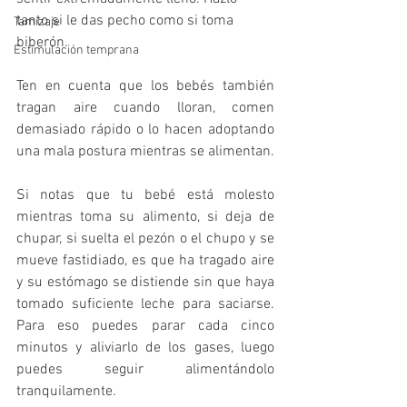
tanto si le das pecho como si toma 
Tamizaje
biberón. 
Estimulación temprana
Ten en cuenta que los bebés también 
tragan aire cuando lloran, comen 
demasiado rápido o lo hacen adoptando 
una mala postura mientras se alimentan.
Si notas que tu bebé está molesto 
mientras toma su alimento, si deja de 
chupar, si suelta el pezón o el chupo y se 
mueve fastidiado, es que ha tragado aire 
y su estómago se distiende sin que haya 
tomado suficiente leche para saciarse. 
Para eso puedes parar cada cinco 
minutos y aliviarlo de los gases, luego 
puedes seguir alimentándolo 
tranquilamente.