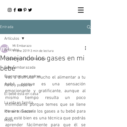
Entrada
Artículos
Mi Embarazo
Artículos
11 ene 2019
3 min de lectura
Manejando los gases en mi
Preparando el embarazo
bebé
Estoy embarazada
Queremos ser padres
Vas a disfrutar mucho el alimentar a tu 
bebé porque es una sensación 
Parto y posparto
emocionante y gratificante, aunque al 
El bebé está en casa
mismo tiempo resulta un poco 
La vida en familia
intimidante porque temes que se llene 
de aire. Sacarle los gases a tu bebé para 
Primer trimestre
que esté bien es una técnica que podrás 
Moda
aprender fácilmente para que él se 