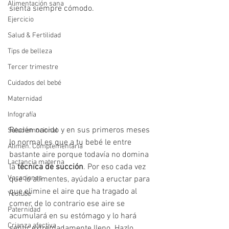
Alimentación sana
sienta siempre cómodo.
Ejercicio
Salud & Fertilidad
Tips de belleza
Tercer trimestre
Cuidados del bebé
Maternidad
Infografía
Recién nacido y en sus primeros meses 
Salud emocional
lo normal es que a tu bebé le entre 
Alimen. Complementaria
bastante aire porque todavía no domina 
Lactancia materna
la 
técnica de succión
. Por eso cada vez 
Vacaciones
que lo alimentes, ayúdalo a eructar para 
que elimine el aire que ha tragado al 
Youtube
comer, de lo contrario ese aire se 
Paternidad
acumulará en su estómago y lo hará 
Crianza afectiva
sentir extremadamente lleno. Hazlo 