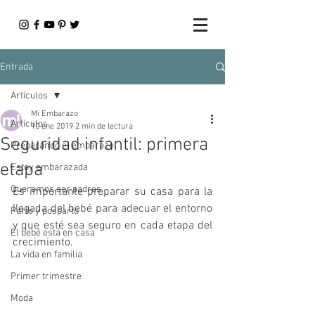
Entrada
Artículos
Mi Embarazo
Artículos
10 ene 2019
2 min de lectura
Seguridad infantil: primera
Preparando el embarazo
etapa
Estoy embarazada
Queremos ser padres
Es importante preparar su casa para la 
llegada del bebé para adecuar el entorno 
Parto y posparto
y que esté sea seguro en cada etapa del 
El bebé está en casa
crecimiento.
La vida en familia
Primer trimestre
Moda