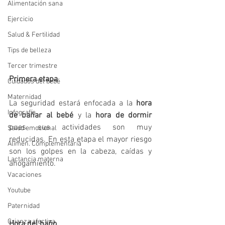
Alimentación sana
Ejercicio
Salud & Fertilidad
Tips de belleza
Tercer trimestre
Primera etapa
Cuidados del bebé
Maternidad
La seguridad estará enfocada a la 
hora 
Infografía
de bañar al bebé
 y la 
hora de dormir
pues sus actividades son muy 
Salud emocional
reducidas. En esta etapa el mayor riesgo 
Alimen. Complementaria
son los golpes en la cabeza, caídas y 
Lactancia materna
ahogamiento.
Vacaciones
Youtube
Paternidad
Crianza afectiva
Hora del baño