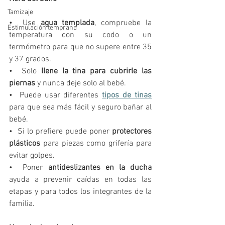
Tamizaje
•  Use 
agua templada
, compruebe la 
Estimulación temprana
temperatura con su codo o un 
termómetro para que no supere entre 35 
y 37 grados.  
•  Solo 
llene la tina para cubrirle las 
piernas
 y nunca deje solo al bebé.             
•  Puede usar diferentes 
tipos de tinas
para que sea más fácil y seguro bañar al 
bebé.
•  Si lo prefiere puede poner 
protectores 
plásticos
 para piezas como grifería para 
evitar golpes.
•  Poner 
antideslizantes en la ducha
ayuda a prevenir caídas en todas las 
etapas y para todos los integrantes de la 
familia.