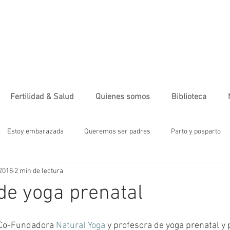
Fertilidad & Salud
Quienes somos
Biblioteca
Estoy embarazada
Queremos ser padres
Parto y posparto
 2018
2 min de lectura
tre
Moda
Alimentación sana
Ejercicio
Salud & Ferti
de yoga prenatal
ebé
Maternidad
Infografía
Salud emocional
Alimen.
 Co-Fundadora 
Natural Yoga
 y profesora de yoga prenatal y 