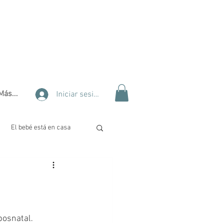
Más...
Iniciar sesión
El bebé está en casa
lidad
Tips de belleza
 Complementaria
posnatal.