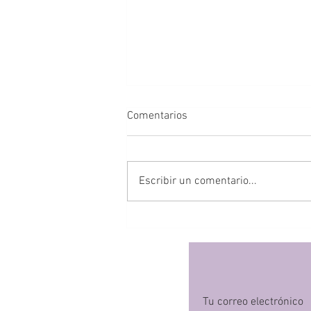
Comentarios
Escribir un comentario...
Primer trimestre del bebé:
desarrollo socio afectivo