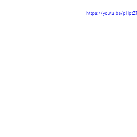
https://youtu.be/pHpt
Lactancia materna
Vacaciones