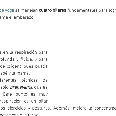
 de yoga
 se manejan 
cuatro pilares
 fundamentales para logr
nte el embarazo. 
s en la respiración para 
funda y fluida, y para 
 de oxigeno pues puede 
bebé y la mamá.
rentes técnicas de 
solo 
pranayama
, que es 
. Este punto es muy 
espiración es un pilar 
los ejercicios y posturas. Además, mejora la concentrac
mente con el cuerpo. 