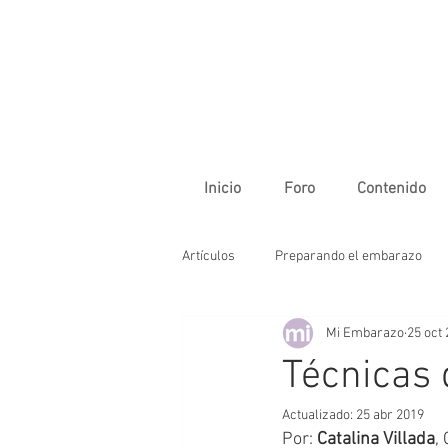
Inicio
Foro
Contenido
Artículos
Preparando el embarazo
Mi Embarazo
25 oct
La vida en familia
Primer trimes
Técnicas 
Actualizado:
25 abr 2019
Tercer trimestre
Cuidados del b
Por: 
Catalina Villada
,