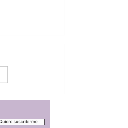
racciones de Braxton
 y trabajo de parto falso
Quiero suscribirme