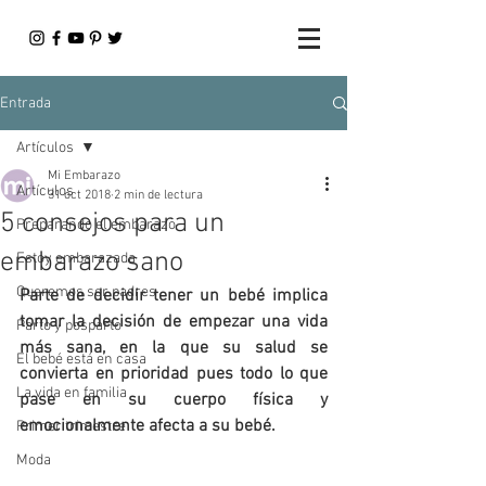
Entrada
Artículos
Mi Embarazo
Artículos
31 oct 2018
2 min de lectura
5 consejos para un
Preparando el embarazo
embarazo sano
Estoy embarazada
Queremos ser padres
Parte de decidir tener un bebé implica 
tomar la decisión de empezar una vida 
Parto y posparto
más sana, en la que su salud se 
El bebé está en casa
convierta en prioridad pues todo lo que 
La vida en familia
pase en su cuerpo física y 
emocionalmente afecta a su bebé.
Primer trimestre
Moda