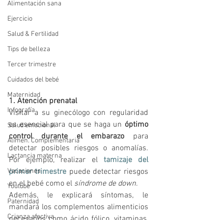
Alimentación sana
Ejercicio
Salud & Fertilidad
Tips de belleza
Tercer trimestre
Cuidados del bebé
Maternidad
1. Atención prenatal
Infografía
Visitar a su ginecólogo con regularidad 
es esencial para que se haga un 
óptimo 
Salud emocional
control durante el embarazo
 para 
Alimen. Complementaria
detectar posibles riesgos o anomalías. 
Lactancia materna
Por ejemplo, realizar el 
tamizaje del 
Vacaciones
primer trimestre
 puede detectar riesgos 
en el bebé como el 
síndrome de down
. 
Youtube
Además, le explicará síntomas, le 
Paternidad
mandará los complementos alimenticios 
Crianza afectiva
necesarios como ácido fólico, vitaminas, 