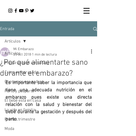
Entrada
Artículos
Mi Embarazo
Artículos
25 oct 2018
1 min de lectura
¿Por qué alimentarte sano
Preparando el embarazo
durante el embarazo?
Estoy embarazada
Queremos ser padres
Es importante saber la importancia que 
tiene una adecuada nutrición en el 
Parto y posparto
embarazo pues existe una directa 
El bebé está en casa
relación con la salud y bienestar del 
La vida en familia
bebé durante la gestación y después del 
parto.
Primer trimestre
Moda