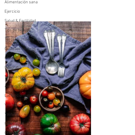
Alimentación sana
Ejercicio
Salud & Fertilidad
Tips de belleza
Tercer trimestre
Cuidados del bebé
Maternidad
Infografía
Salud emocional
Alimen. Complementaria
Lactancia materna
Vacaciones
Youtube
Paternidad
Crianza afectiva