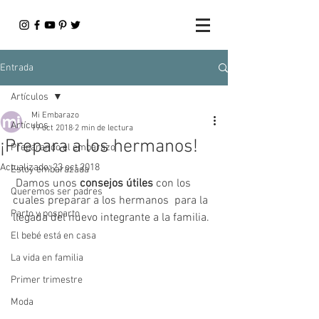
Entrada
Artículos
Mi Embarazo
Artículos
19 oct 2018
2 min de lectura
¡Prepara a los hermanos!
Preparando el embarazo
Actualizado:
23 oct 2018
Estoy embarazada
 Damos unos 
consejos útiles
 con los 
Queremos ser padres
cuales preparar a los hermanos  para la 
Parto y posparto
llegada del nuevo integrante a la familia.
El bebé está en casa
La vida en familia
Primer trimestre
Moda