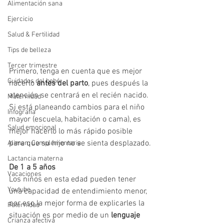
Alimentación sana
Ejercicio
Salud & Fertilidad
Tips de belleza
Tercer trimestre
Primero, tenga en cuenta que es mejor 
Cuidados del bebé
hacerlo 
antes del parto
, pues después la 
atención se centrará en el recién nacido. 
Maternidad
Si está planeando cambios para el niño 
Infografía
mayor (escuela, habitación o cama), es 
Salud emocional
mejor hacerlo lo más rápido posible 
para que su hijo no se sienta desplazado.
Alimen. Complementaria
Lactancia materna
De 1 a 5 años
Vacaciones
Los niños en esta edad pueden tener 
Youtube
una capacidad de entendimiento menor, 
por eso la mejor forma de explicarles la 
Paternidad
situación es por medio de un 
lenguaje 
Crianza afectiva