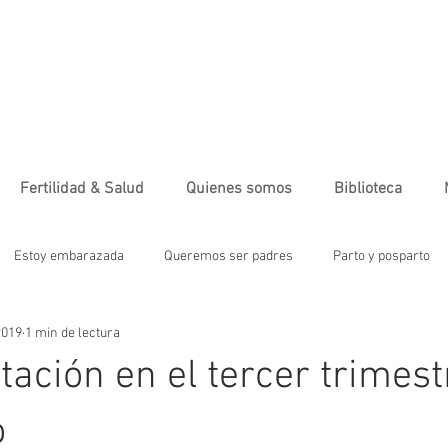
Fertilidad & Salud
Quienes somos
Biblioteca
Estoy embarazada
Queremos ser padres
Parto y posparto
2019
1 min de lectura
tre
Moda
Alimentación sana
Ejercicio
Salud & Ferti
tación en el tercer trimest
ebé
Maternidad
Infografía
Salud emocional
Alimen.
o