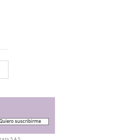
nta leche materna darle a
ebé y cómo guardarla?
Quiero suscribirme
razo S.A.S