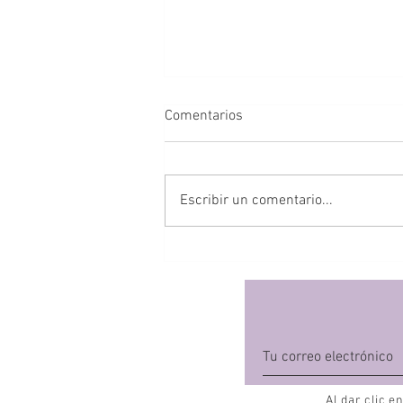
Comentarios
Escribir un comentario...
La alimentación de la mamá
durante la lactancia
Al dar clic e