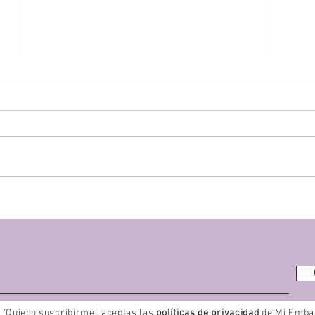
¿Cómo es una contracción?
¿Cuá
mi b
n 'Quiero suscribirme', aceptas las
políticas de privacidad
de Mi Emba