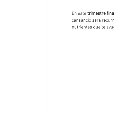
Lactancia materna
Vacaciones
En este 
trimestre fin
cansancio será recur
nutrientes que te ayu