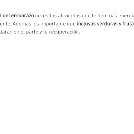
Youtube
Paternidad
Crianza afectiva
Tamizaje
al del embarazo
 necesitas alimentos que te den más energía
rente. Además, es importante que 
incluyas verduras y frut
darán en el parto y tu recuperación.