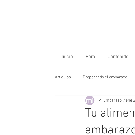
Inicio
Foro
Contenido
Artículos
Preparando el embarazo
Mi Embarazo
9 ene 
La vida en familia
Primer trimes
Tu alimen
Tercer trimestre
Cuidados del b
embaraz