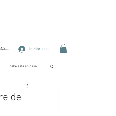
Más...
Iniciar sesión
El bebé está en casa
lidad
Tips de belleza
re de
 Complementaria