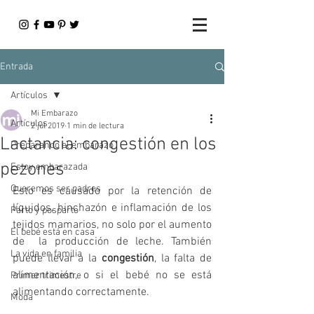
Entrada
Artículos
Mi Embarazo
Artículos
2 jul 2019
1 min de lectura
Lactancia: congestión en los
Preparando el embarazo
pezones
Estoy embarazada
Queremos ser padres
Esto es causado por la retención de 
líquidos, hinchazón e inflamación de los 
Parto y posparto
tejidos mamarios, no solo por el aumento 
El bebé está en casa
de  la producción de leche. También 
La vida en familia
puede llevar a la 
congestión
, la falta de 
alimentación, o si el bebé no se está 
Primer trimestre
alimentando correctamente. 
Moda